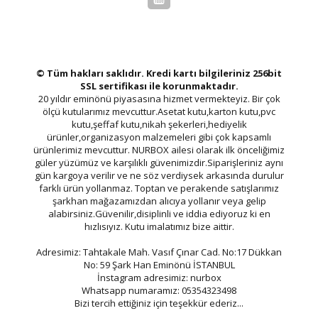
© Tüm hakları saklıdır. Kredi kartı bilgileriniz 256bit
SSL sertifikası ile korunmaktadır.
20 yıldır eminönü piyasasına hizmet vermekteyiz. Bir çok
ölçü kutularımız mevcuttur.Asetat kutu,karton kutu,pvc
kutu,şeffaf kutu,nikah şekerleri,hediyelik
ürünler,organizasyon malzemeleri gibi çok kapsamlı
ürünlerimiz mevcuttur. NURBOX ailesi olarak ilk önceliğimiz
güler yüzümüz ve karşılıklı güvenimizdir.Siparişleriniz aynı
gün kargoya verilir ve ne söz verdiysek arkasında durulur
farklı ürün yollanmaz. Toptan ve perakende satışlarımız
şarkhan mağazamızdan alıcıya yollanır veya gelip
alabirsiniz.Güvenilir,disiplinli ve iddia ediyoruz ki en
hızlısıyız. Kutu imalatımız bize aittir.
Adresimiz: Tahtakale Mah. Vasıf Çınar Cad. No:17 Dükkan
No: 59 Şark Han Eminönü İSTANBUL
İnstagram adresimiz: nurbox
Whatsapp numaramız: 05354323498
Bizi tercih ettiğiniz için teşekkür ederiz...