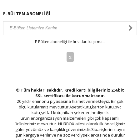
E-BÜLTEN ABONELİĞİ
E-Bülten aboneliği ile fırsatları kaçırma...
© Tüm hakları saklıdır. Kredi kartı bilgileriniz 256bit
SSL sertifikası ile korunmaktadır.
20 yıldır eminönü piyasasına hizmet vermekteyiz. Bir çok
ölçü kutularımız mevcuttur.Asetat kutu,karton kutu,pvc
kutu,şeffaf kutu,nikah şekerleri,hediyelik
ürünler,organizasyon malzemeleri gibi çok kapsamlı
ürünlerimiz mevcuttur. NURBOX ailesi olarak ilk önceliğimiz
güler yüzümüz ve karşılıklı güvenimizdir.Siparişleriniz aynı
gün kargoya verilir ve ne söz verdiysek arkasında durulur